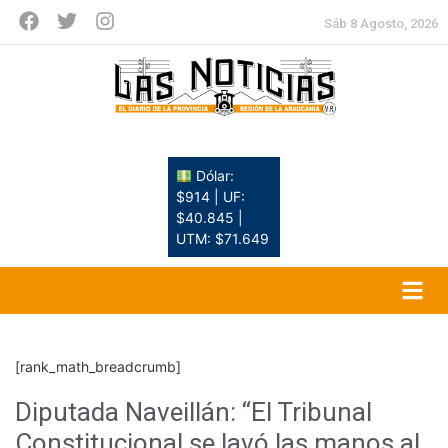
Sáb 8 Agosto, 2026
Dólar:
$914 | UF:
$40.845 |
UTM: $71.649
[rank_math_breadcrumb]
Diputada Naveillán: “El Tribunal
Constitucional se lavó las manos al