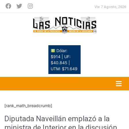
Vie 7 Agosto, 2026
Dólar:
$914 | UF:
$40.845 |
UTM: $71.649
[rank_math_breadcrumb]
Diputada Naveillán emplazó a la
ministra de Interior en la discusión