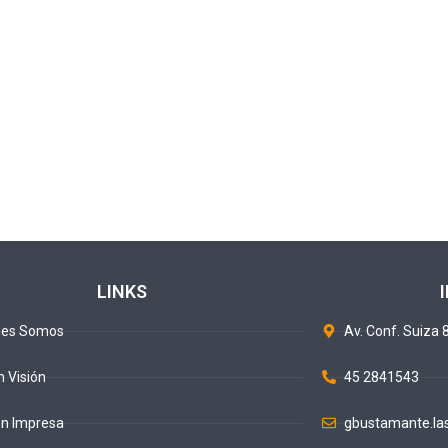
LINKS
nes Somos
Av. Conf. Suiza 8
n Visión
45 2841543
ón Impresa
gbustamante.la