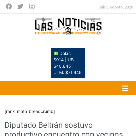
Sáb 8 Agosto, 2026
Dólar:
$914 | UF:
$40.845 |
UTM: $71.649
[rank_math_breadcrumb]
Diputado Beltrán sostuvo
productivo encuentro con vecinos