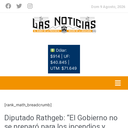
Dom 9 Agosto, 2026
Dólar:
$914 | UF:
$40.845 |
UTM: $71.649
[rank_math_breadcrumb]
Diputado Rathgeb: “El Gobierno no
se preparó para los incendios y