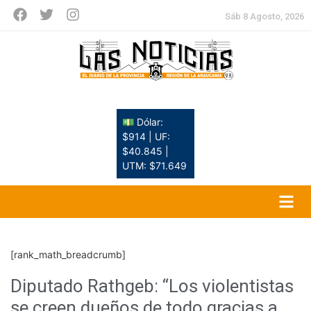
Sáb 8 Agosto, 2026
💵 Dólar:
$914 | UF:
$40.845 |
UTM: $71.649
[rank_math_breadcrumb]
Diputado Rathgeb: “Los violentistas
se creen dueños de todo gracias a