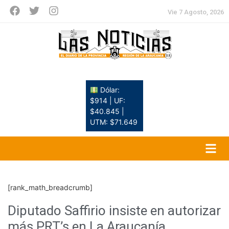
Vie 7 Agosto, 2026
Dólar:
$914 | UF:
$40.845 |
UTM: $71.649
[rank_math_breadcrumb]
Diputado Saffirio insiste en autorizar
más PRT’s en La Araucanía