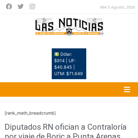
Mié 5 Agosto, 2026
Dólar:
$914 | UF:
$40.845 |
UTM: $71.649
[rank_math_breadcrumb]
Diputados RN ofician a Contraloría
por viaje de Boric a Punta Arenas