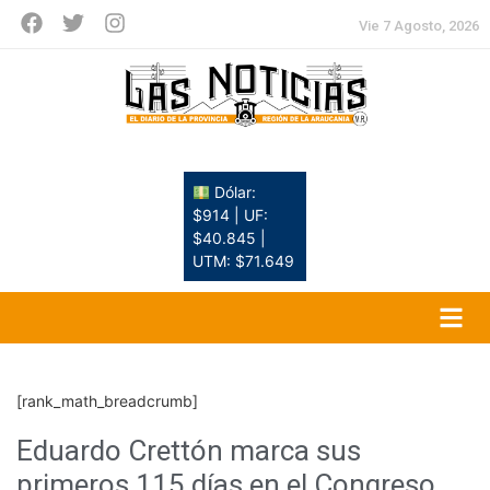
Vie 7 Agosto, 2026
Dólar:
$914 | UF:
$40.845 |
UTM: $71.649
[rank_math_breadcrumb]
Eduardo Crettón marca sus
primeros 115 días en el Congreso