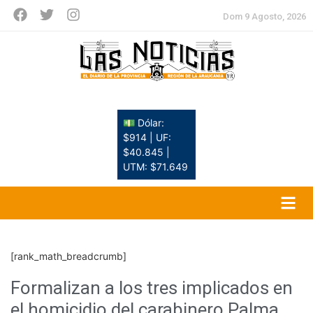
Dom 9 Agosto, 2026
💵 Dólar:
$914 | UF:
$40.845 |
UTM: $71.649
[rank_math_breadcrumb]
Formalizan a los tres implicados en
el homicidio del carabinero Palma