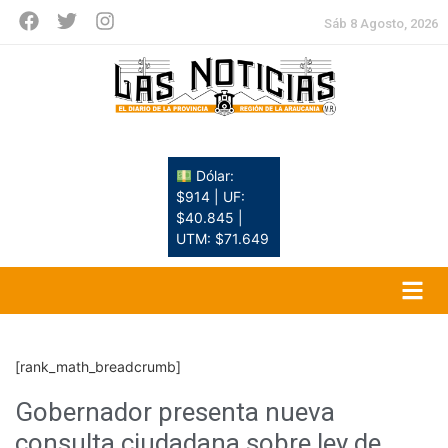
Sáb 8 Agosto, 2026
Dólar:
$914 | UF:
$40.845 |
UTM: $71.649
[rank_math_breadcrumb]
Gobernador presenta nueva
consulta ciudadana sobre ley de