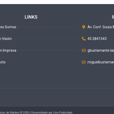
LINKS
nes Somos
Av. Conf. Suiza 8
n Visión
45 2841543
ón Impresa
gbustamante.la
acto
miguelbustaman
icias de Malleco © 2026 | Desarrollador por
Uno Publicidad