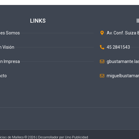
LINKS
nes Somos
Av. Conf. Suiza 8
n Visión
45 2841543
ón Impresa
gbustamante.la
acto
miguelbustaman
icias de Malleco © 2026 | Desarrollador por
Uno Publicidad