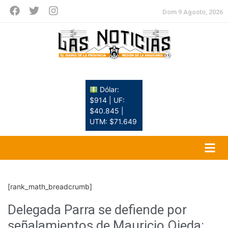
Dom 9 Agosto, 2026
Dólar:
$914 | UF:
$40.845 |
UTM: $71.649
[rank_math_breadcrumb]
Delegada Parra se defiende por
señalamientos de Mauricio Ojeda: