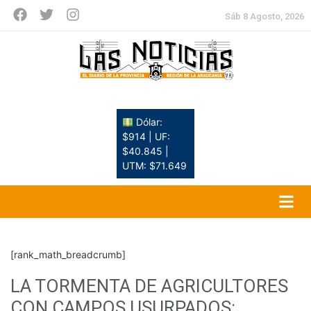
Sáb 8 Agosto, 2026
Dólar:
$914 | UF:
$40.845 |
UTM: $71.649
[rank_math_breadcrumb]
LA TORMENTA DE AGRICULTORES
CON CAMPOS USURPADOS: