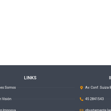
LINKS
nes Somos
Av. Conf. Suiza 8
n Visión
45 2841543
ón Impresa
gbustamante.la