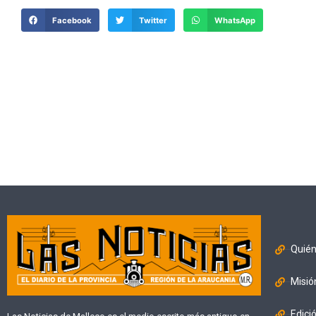
Facebook
Twitter
WhatsApp
Quié
Misió
Edici