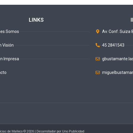
LINKS
nes Somos
Av. Conf. Suiza 8
n Visión
45 2841543
ón Impresa
gbustamante.la
acto
miguelbustaman
icias de Malleco © 2026 | Desarrollador por
Uno Publicidad