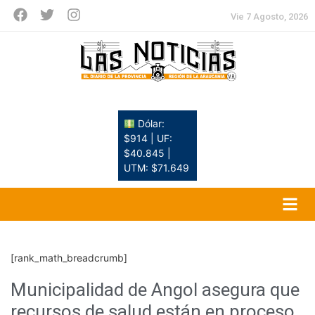
Vie 7 Agosto, 2026
Dólar:
$914 | UF:
$40.845 |
UTM: $71.649
[rank_math_breadcrumb]
Municipalidad de Angol asegura que
recursos de salud están en proceso