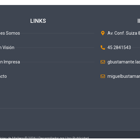
LINKS
nes Somos
Av. Conf. Suiza 8
n Visión
45 2841543
ón Impresa
gbustamante.la
acto
miguelbustaman
icias de Malleco © 2026 | Desarrollador por
Uno Publicidad