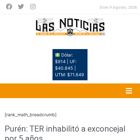
Dom 9 Agosto, 2026
Dólar:
$914 | UF:
$40.845 |
UTM: $71.649
[rank_math_breadcrumb]
Purén: TER inhabilitó a exconcejal
por 5 años