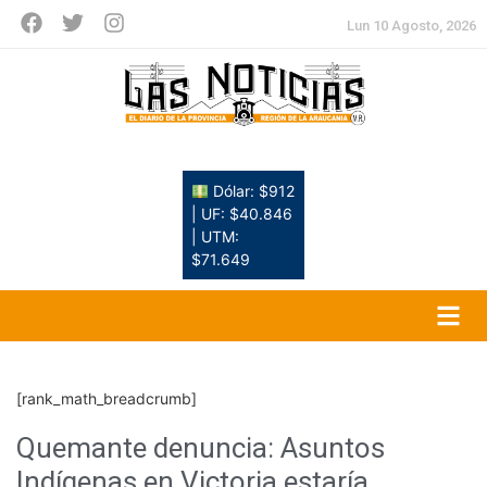
Lun 10 Agosto, 2026
Dólar: $912
| UF: $40.846
| UTM:
$71.649
[rank_math_breadcrumb]
Quemante denuncia: Asuntos
Indígenas en Victoria estaría