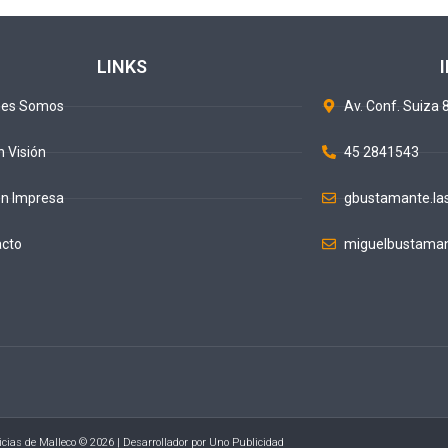
LINKS
nes Somos
Av. Conf. Suiza 8
n Visión
45 2841543
ón Impresa
gbustamante.la
acto
miguelbustaman
icias de Malleco © 2026 | Desarrollador por
Uno Publicidad