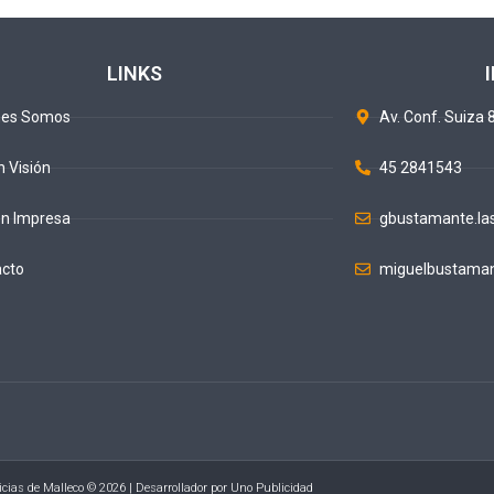
LINKS
nes Somos
Av. Conf. Suiza 8
n Visión
45 2841543
ón Impresa
gbustamante.la
acto
miguelbustaman
icias de Malleco © 2026 | Desarrollador por
Uno Publicidad