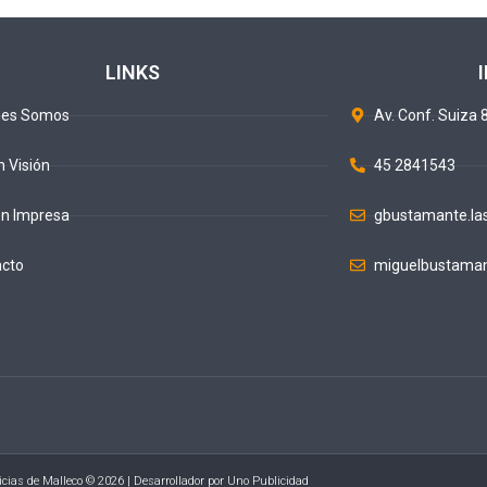
LINKS
nes Somos
Av. Conf. Suiza 8
n Visión
45 2841543
ón Impresa
gbustamante.la
acto
miguelbustaman
icias de Malleco © 2026 | Desarrollador por
Uno Publicidad