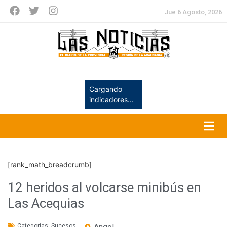
Jue 6 Agosto, 2026
Cargando
indicadores...
[rank_math_breadcrumb]
12 heridos al volcarse minibús en
Las Acequias
Categorías:
Sucesos