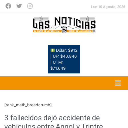
Lun 10 Agosto, 2026
Dólar: $912
| UF: $40.846
| UTM:
$71.649
[rank_math_breadcrumb]
3 fallecidos dejó accidente de
vehículos entre Angol y Trintre