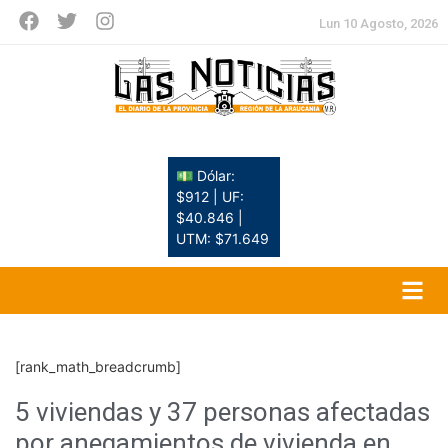
Lun 10 Agosto, 2026
💵 Dólar:
$912 | UF:
$40.846 |
UTM: $71.649
[rank_math_breadcrumb]
5 viviendas y 37 personas afectadas
por anegamientos de vivienda en