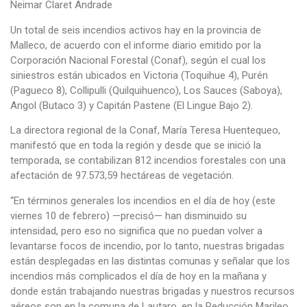
Neimar Claret Andrade
Un total de seis incendios activos hay en la provincia de
Malleco, de acuerdo con el informe diario emitido por la
Corporación Nacional Forestal (Conaf), según el cual los
siniestros están ubicados en Victoria (Toquihue 4), Purén
(Pagueco 8), Collipulli (Quilquihuenco), Los Sauces (Saboya),
Angol (Butaco 3) y Capitán Pastene (El Lingue Bajo 2).
La directora regional de la Conaf, María Teresa Huentequeo,
manifestó que en toda la región y desde que se inició la
temporada, se contabilizan 812 incendios forestales con una
afectación de 97.573,59 hectáreas de vegetación.
“En términos generales los incendios en el día de hoy (este
viernes 10 de febrero) —precisó— han disminuido su
intensidad, pero eso no significa que no puedan volver a
levantarse focos de incendio, por lo tanto, nuestras brigadas
están desplegadas en las distintas comunas y señalar que los
incendios más complicados el día de hoy en la mañana y
donde están trabajando nuestras brigadas y nuestros recursos
aéreos son en la comuna de Lautaro, en la Reducción Marileo,