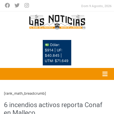
Dom 9 Agosto, 2026
💵 Dólar:
$914 | UF:
$40.845 |
UTM: $71.649
[rank_math_breadcrumb]
6 incendios activos reporta Conaf
en Malleco