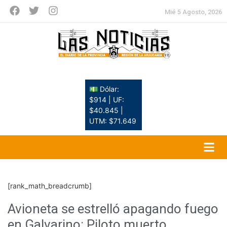
Mié 5 Agosto, 2026
💵 Dólar:
$914 | UF:
$40.845 |
UTM: $71.649
[rank_math_breadcrumb]
Avioneta se estrelló apagando fuego
en Galvarino: Piloto muerto