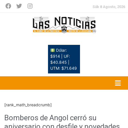
Sáb 8 Agosto, 2026
Dólar:
$914 | UF:
$40.845 |
UTM: $71.649
[rank_math_breadcrumb]
Bomberos de Angol cerró su
aniversario con desfile y novedades