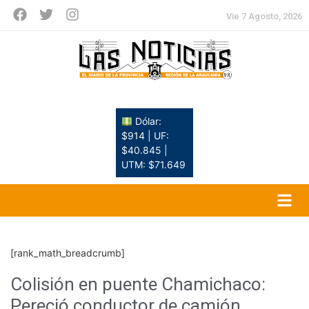
Vie 7 Agosto, 2026
Dólar:
$914 | UF:
$40.845 |
UTM: $71.649
[rank_math_breadcrumb]
Colisión en puente Chamichaco:
Pereció conductor de camión