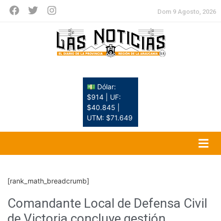
Dom 9 Agosto, 2026
💵 Dólar:
$914 | UF:
$40.845 |
UTM: $71.649
[rank_math_breadcrumb]
Comandante Local de Defensa Civil
de Victoria concluye gestión