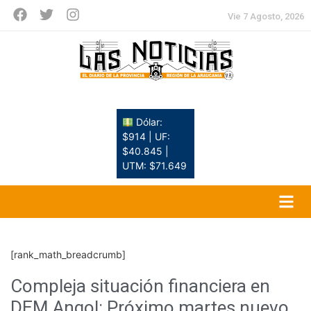
Vie 7 Agosto, 2026
Dólar:
$914 | UF:
$40.845 |
UTM: $71.649
[rank_math_breadcrumb]
Compleja situación financiera en
DEM Angol: Próximo martes nuevo