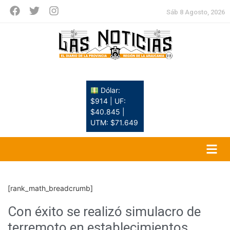
Sáb 8 Agosto, 2026
Dólar:
$914 | UF:
$40.845 |
UTM: $71.649
[rank_math_breadcrumb]
Con éxito se realizó simulacro de
terremoto en establecimientos