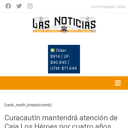
Dom 9 Agosto, 2026
Dólar:
$914 | UF:
$40.845 |
UTM: $71.649
[rank_math_breadcrumb]
Curacautín mantendrá atención de
Caja Los Héroes por cuatro años