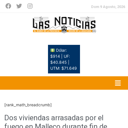
Dom 9 Agosto, 2026
Dólar:
$914 | UF:
$40.845 |
UTM: $71.649
[rank_math_breadcrumb]
Dos viviendas arrasadas por el
fuego en Malleco durante fin de