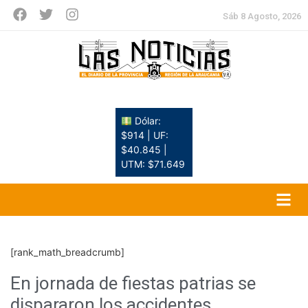
Sáb 8 Agosto, 2026
Dólar:
$914 | UF:
$40.845 |
UTM: $71.649
[rank_math_breadcrumb]
En jornada de fiestas patrias se
dispararon los accidentes