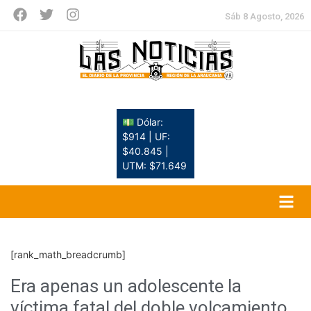
Sáb 8 Agosto, 2026
💵 Dólar:
$914 | UF:
$40.845 |
UTM: $71.649
[rank_math_breadcrumb]
Era apenas un adolescente la
víctima fatal del doble volcamiento