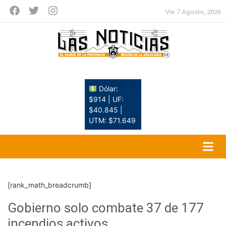
Vie 7 Agosto, 2026
Dólar:
$914 | UF:
$40.845 |
UTM: $71.649
[rank_math_breadcrumb]
Gobierno solo combate 37 de 177
incendios activos