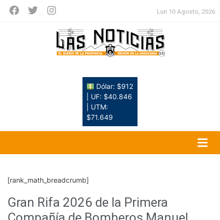
Lun 10 Agosto, 2026
Dólar: $912
| UF: $40.846
| UTM:
$71.649
[rank_math_breadcrumb]
Gran Rifa 2026 de la Primera
Compañía de Bomberos Manuel