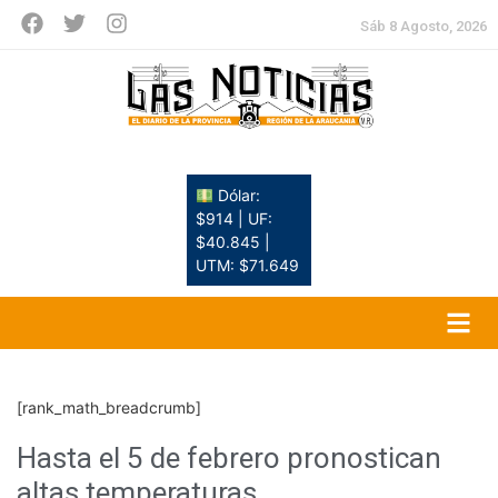
Sáb 8 Agosto, 2026
Dólar:
$914 | UF:
$40.845 |
UTM: $71.649
[rank_math_breadcrumb]
Hasta el 5 de febrero pronostican
altas temperaturas