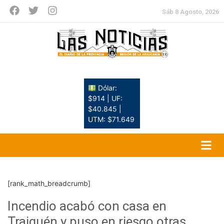
Sáb 8 Agosto, 2026
Dólar:
$914 | UF:
$40.845 |
UTM: $71.649
[rank_math_breadcrumb]
Incendio acabó con casa en
Traiguén y puso en riesgo otras