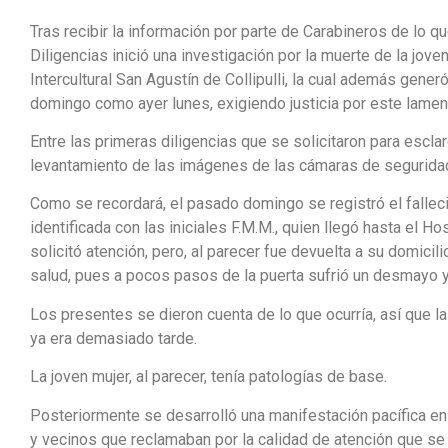
Tras recibir la información por parte de Carabineros de lo q
Diligencias inició una investigación por la muerte de la jove
Intercultural San Agustín de Collipulli, la cual además generó
domingo como ayer lunes, exigiendo justicia por este lame
Entre las primeras diligencias que se solicitaron para escla
levantamiento de las imágenes de las cámaras de seguridad 
Como se recordará, el pasado domingo se registró el falle
identificada con las iniciales F.M.M., quien llegó hasta el Ho
solicitó atención, pero, al parecer fue devuelta a su domicili
salud, pues a pocos pasos de la puerta sufrió un desmayo 
Los presentes se dieron cuenta de lo que ocurría, así que la
ya era demasiado tarde.
La joven mujer, al parecer, tenía patologías de base.
Posteriormente se desarrolló una manifestación pacífica en l
y vecinos que reclamaban por la calidad de atención que s