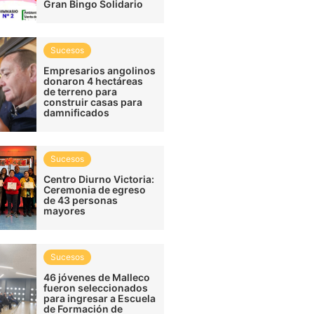
Gran Bingo Solidario
Sucesos
Empresarios angolinos
donaron 4 hectáreas
de terreno para
construir casas para
damnificados
Sucesos
Centro Diurno Victoria:
Ceremonia de egreso
de 43 personas
mayores
Sucesos
46 jóvenes de Malleco
fueron seleccionados
para ingresar a Escuela
de Formación de