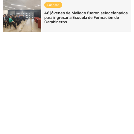
Sucesos
46 jóvenes de Malleco fueron seleccionados
para ingresar a Escuela de Formación de
Carabineros