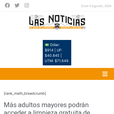
Dom 9 Agosto, 2026
💵 Dólar:
$914 | UF:
$40.845 |
UTM: $71.649
[rank_math_breadcrumb]
Más adultos mayores podrán
acceder a limpieza gratuita de