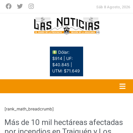
Sáb 8 Agosto, 2026
Dólar:
$914 | UF:
$40.845 |
UTM: $71.649
[rank_math_breadcrumb]
Más de 10 mil hectáreas afectadas
por incendios en Traiguén y Los