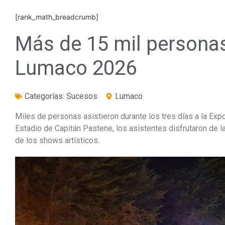
[rank_math_breadcrumb]
Más de 15 mil personas
Lumaco 2026
Categorías:
Sucesos
Lumaco
Miles de personas asistieron durante los tres días a la Ex
Estadio de Capitán Pastene, los asistentes disfrutaron de 
de los shows artísticos.