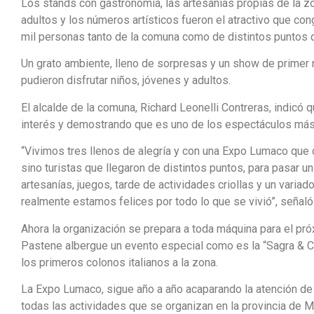
Los stands con gastronomía, las artesanías propias de la z
adultos y los números artísticos fueron el atractivo que con
mil personas tanto de la comuna como de distintos puntos d
Un grato ambiente, lleno de sorpresas y un show de primer n
pudieron disfrutar niños, jóvenes y adultos.
El alcalde de la comuna, Richard Leonelli Contreras, indic
interés y demostrando que es uno de los espectáculos más 
“Vivimos tres llenos de alegría y con una Expo Lumaco que 
sino turistas que llegaron de distintos puntos, para pasar
artesanías, juegos, tarde de actividades criollas y un varia
realmente estamos felices por todo lo que se vivió”, señaló 
Ahora la organización se prepara a toda máquina para el p
Pastene albergue un evento especial como es la “Sagra & Ca
los primeros colonos italianos a la zona.
La Expo Lumaco, sigue año a año acaparando la atención de 
todas las actividades que se organizan en la provincia de M