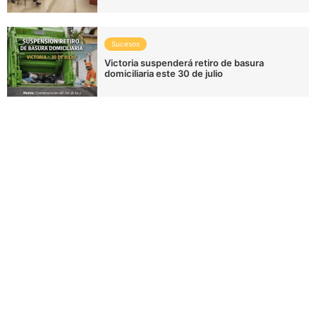
Sucesos
Victoria suspenderá retiro de basura
domiciliaria este 30 de julio