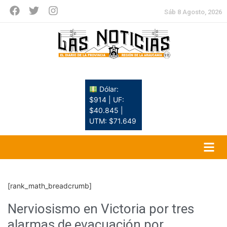
Sáb 8 Agosto, 2026
Dólar:
$914 | UF:
$40.845 |
UTM: $71.649
[rank_math_breadcrumb]
Nerviosismo en Victoria por tres
alarmas de evacuación por