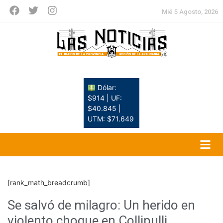
Mié 5 Agosto, 2026
Dólar:
$914 | UF:
$40.845 |
UTM: $71.649
[rank_math_breadcrumb]
Se salvó de milagro: Un herido en
violento choque en Collipulli