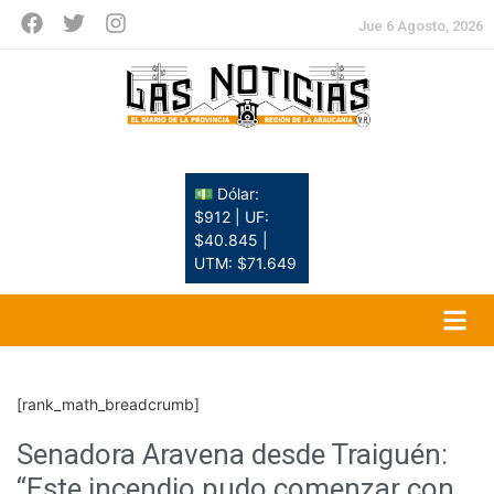
Jue 6 Agosto, 2026
💵 Dólar:
$912 | UF:
$40.845 |
UTM: $71.649
[rank_math_breadcrumb]
Senadora Aravena desde Traiguén:
“Este incendio pudo comenzar con