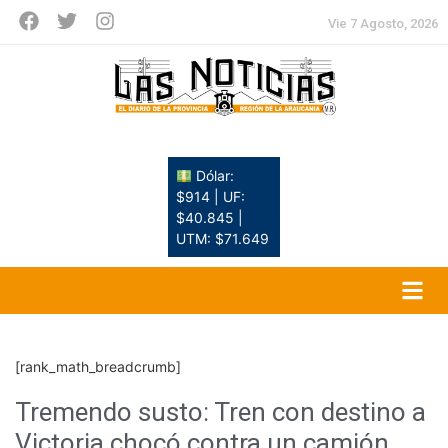
Vie 7 Agosto, 2026
Dólar:
$914 | UF:
$40.845 |
UTM: $71.649
[rank_math_breadcrumb]
Tremendo susto: Tren con destino a
Victoria chocó contra un camión